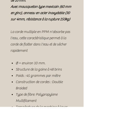
de 10 mm.
Avec mousqueton type mexicain (60 mm
en zinc), anneau en acier inoxydable (30
sur 4mm, résistance à la rupture 150kg)
La corde multiple en PPM n'absorbe pas
l'eau, cette caractéristique permet à la
corde de flotter dans l'eau et de sécher
rapidement
Ø = environ 10 mm.
Structure de la gaine à 48 brins
Poids : 45 grammes par mètre
Construction de cordes : Double
Braided
Type de fibre: Polypropylene
Multifilament
Température de la machine à laver.
30º (dans un filet pour vêtements