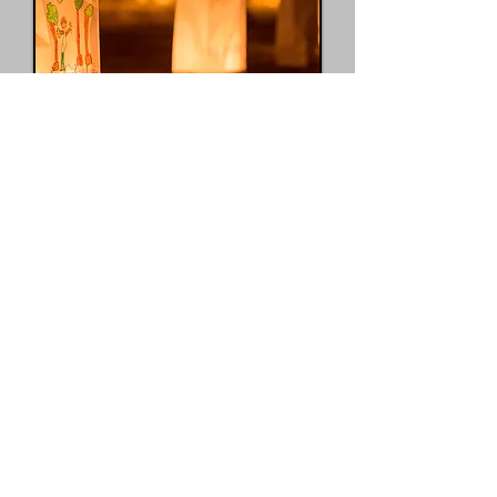
La Cérémonie des
bougies
À la tombée de la nuit, des
bougies sont placées dans des
sacs à bougies décorés et
allumées le long du parcours.
Chaque flamme symbolise le
souvenir, le réconfort et l’espoir.
Cette cérémonie rend hommage