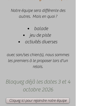
Notre équipe sera différente des
autres. Mais en quoi ?
balade
jeu de piste
activités diverses
avec son/ses chien(s), nous sommes
les premiers à le proposer lors d'un
relais.
Bloquez déjà les dates 3 et 4
octobre 2026
Cliquez ici pour rejoindre notre équipe