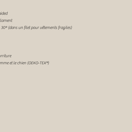
aided
filament
30º (dans un filet pour vêtements fragiles)
rriture
omme et le chien (OEKO-TEX®)