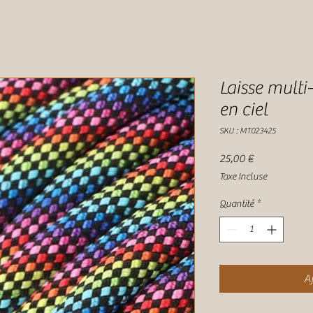
Laisse multi
en ciel
SKU : MT023425
Prix
25,00 €
Taxe Incluse
Quantité
*
Aj