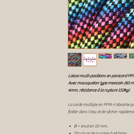
Laisse multi-positions en paracord P
Avec mousqueton type mexicain (60 mm 
4mm, résistance à la rupture 150kg)
La corde multiple en PPM n'absorbe pas 
flotter dans l'eau et de sécher rapidem
Ø = environ 10 mm.
Structure de la gaine à 48 brins