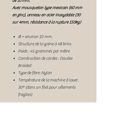
de 10 mm.
Avec mousqueton type mexicain (60 mm
en zinc), anneau en acier inoxydable (30
sur 4mm, résistance à la rupture 150kg)
Ø = environ 10 mm.
Structure de la gaine à 48 brins
Poids : 45 grammes par mètre
Construction de cordes : Double
Braided
Type de fibre: Nylon
Température de la machine à laver.
30º (dans un filet pour vêtements
fragiles)
Légèreté
Surface soyeuse, brillante et lisse
Résistant à la moisissure et à la
pourriture