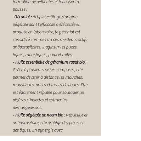
formation de pellicules et favoriser la
pousse !
-Géraniol :
Actif insectifuge d’origine
végétale dont l’efficacité a été testée et
prouvée en laboratoire, le géraniol est
considéré comme l’un des meilleurs actifs
antiparasitaires. Il agit sur les puces,
tiques, moustiques, poux et mites.
- Huile essentielle de géranium rosat bio
:
Grâce à plusieurs de ses composés, elle
permet de tenir à distance les mouches,
moustiques, puces et larves de tiques. Elle
est également réputée pour soulager les
piqûres d’insectes et calmer les
démangeaisons.
-
Huile végétale de neem bio
: Répulsive et
antiparasitaire, elle protège des puces et
des tiques. En synergie avec
l'huile essentielle de géranium rosat, elle