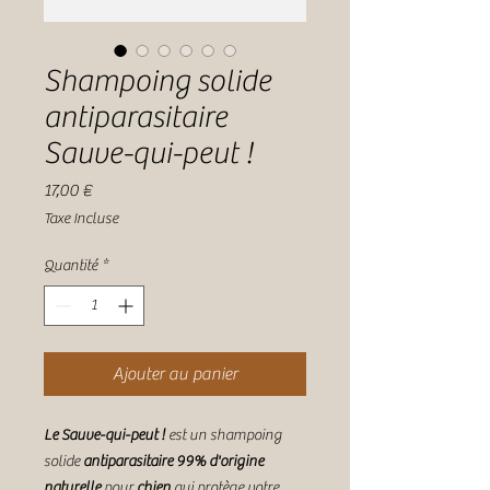
Shampoing solide
antiparasitaire
Sauve-qui-peut !
Prix
17,00 €
Taxe Incluse
Quantité
*
Ajouter au panier
Le Sauve-qui-peut !
est un shampoing
solide
antiparasitaire 99% d'origine
naturelle
pour
chien
qui protège votre