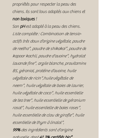
propriétés pour respecter la peau des
chiens. Ils sont tous adaptés aux chiens et
non toxiques
!
Son
pH
est adapté à la peau des chiens.
Liste complète : Combinaison de tensio-
actifs très doux d’origine végétale, poudre
de reetha*, poudre de shikakai*, poudre de
kapoor kachli, poudre d'avoine*, hydrolat
lavande fine*, argile blanche, provitamine
B5, géraniol, protéine d’avoine, huile
végétale de ricin*,huile
végétale
de
neem*, huile végétale de baies de laurier,
huile végétale de coco*, huile essentielle
de tea tree*, huile essentielle de géranium
rosat*, huile essentielle de baies roses*,
huile essentielle de clou de girofle*, huile
essentielle de thym à linalol*,
99%
des ingrédients sont d'origine
naturelle, dont
41,3% certifiés bio*