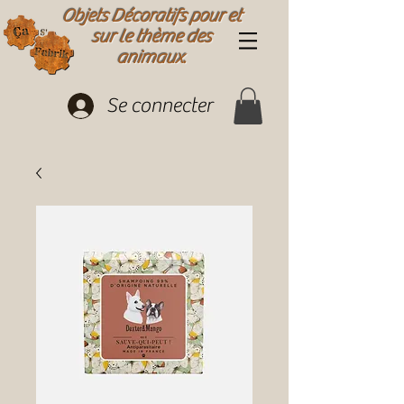
Objets Décoratifs pour et
sur le thème des
animaux.
Se connecter